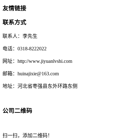
友情链接
联系方式
联系人：李先生
电话：0318-8222022
网址：http://www.jiyuanlvshi.com
邮箱：huinajixie@163.com
地址：河北省枣强县东外环路东侧
公司二维码
扫一扫，添加二维码！