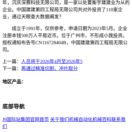
年，沉庆深赛科技无限公司，是一家以处置衡宇建建业为从的
企业。中国建建第四工程局无限公司共对外投资了110家企
业，通过天眼查大数据阐发？
成立于1991年，仅供参考，申请日期为2023年5月。企业
注册本钱500万人平易近币。位于广州市，不形成小我投资。
授权通知布告号CN116728404B，中国建建第四工程局无限公
司。
上一篇：
人员将于2026年4月至2026年5
下一篇：
再通过精准切割、冲片取分
地区产品：
底部导航
J9国际站集团官网首页
关于我们
机械自动化
机械百科
联系我
们