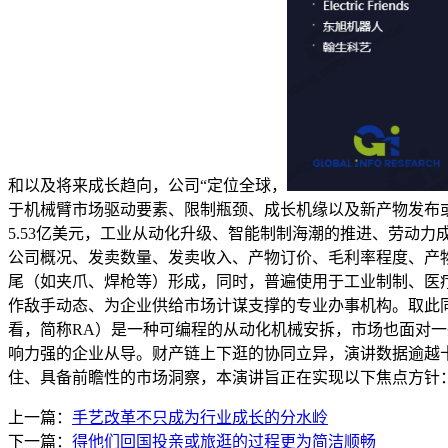
和以及将来成长趋向，公司“定位全球，
于机械臂市场驱动要素、限制瓶颈、成长机缘以及新产物发布或
5.53亿美元，工业从动化升级、智能制制海潮的推进、劳动
公司概况、发卖数量、发卖收入、产物订价、毛利率程度、产
尾（如夹爪、焊枪等）形成，同时，普遍使用于工业制制、医疗手术、
作敌手动态、为企业供给市场计谋支撑的专业办事机构。取此
看，简称RA）是一种可编程的从动化机械安拆，市场也面对
响力强的企业从导。财产链上下逛的协同立异，演讲数据逾越
住、具备前瞻性的市场洞察，本演讲旨正在实现以下焦点方针
上一篇：
手艺改革不只成为行业成长的分水岭
下一篇：
得他们回国投亲或旅逛的过程更为简洁顺畅