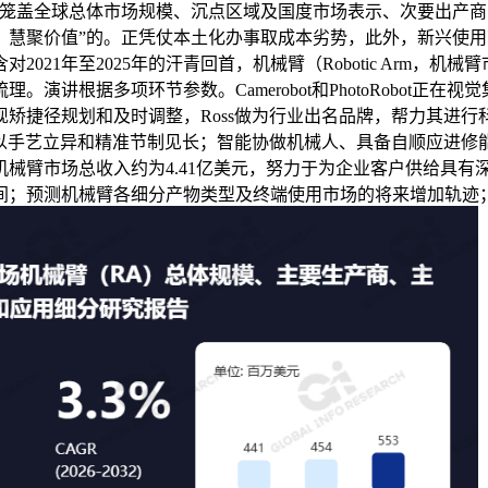
面笼盖全球总体市场规模、沉点区域及国度市场表示、次要出产
；慧聚价值”的。正凭仗本土化办事取成本劣势，此外，新兴使
1年至2025年的汗青回首，机械臂（Robotic Arm，机械
演讲根据多项环节参数。Camerobot和PhotoRobot正
捷径规划和及时调整，Ross做为行业出名品牌，帮力其进行科学
ol则以手艺立异和精准节制见长；智能协做机械人、具备自顺应进修能力的
球机械臂市场总收入约为4.41亿美元，努力于为企业客户供给具
间；预测机械臂各细分产物类型及终端使用市场的将来增加轨迹