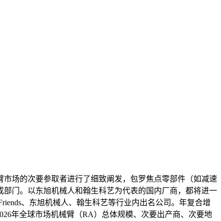
市场的次要参取者进行了细致阐发，包罗焦点零部件（如减速
成部门。以东旭机械人和翰生科艺为代表的国内厂商，都将进一
ectric Friends、东旭机械人、翰生科艺等行业内出名公司。年复合增
题为“2026年全球市场机械臂（RA）总体规模、次要出产商、次要地