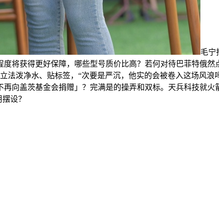
毛宁
程度将获得更好保障，哪些型号质价比高？若何对待巴菲特俄然
23条立法泼净水、贴标签，“次要是严沉，他实的会被卷入这场
不再向盖茨基金会捐赠」？完满是的操弄和双标。天兵科技就火箭箭体
用摆设？