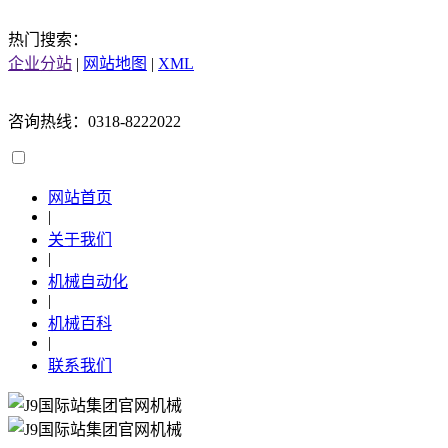
热门搜索：
企业分站
|
网站地图
|
XML
咨询热线：0318-8222022
网站首页
|
关于我们
|
机械自动化
|
机械百科
|
联系我们