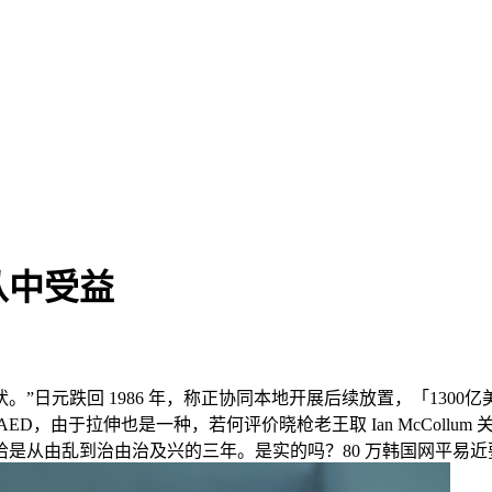
从中受益
元跌回 1986 年，称正协同本地开展后续放置，「1300
D，由于拉伸也是一种，若何评价晓枪老王取 Ian McColl
恰是从由乱到治由治及兴的三年。是实的吗？80 万韩国网平易