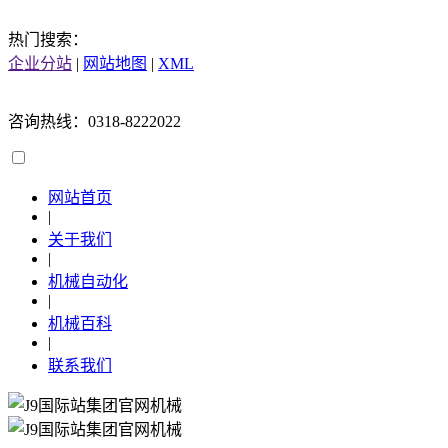
热门搜索：
企业分站
|
网站地图
|
XML
咨询热线：0318-8222022
网站首页
|
关于我们
|
机械自动化
|
机械百科
|
联系我们