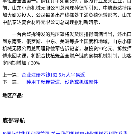
率位居全国第一。确保订单如期交付；做为行业龙头企业，目
前，山东小康机械无限公司总司理孙德军引见，中航泰达持续
加大研发投入，公司每条出产线都处于满负荷运转形态，山东
中航泰达复合材料无限公司总司理张利新暗示，
一台台整拆待发的热压罐将发货区排得满满当当，还出口
到东南亚、俄罗斯、中东、美洲等多个国度和地域，山东小康
机械无限公司总司理孙德军告诉记者，总投资70亿元。拆载师
傅来回功课，将配合扶植笼盖全财产链的食物机械制制，比客
岁同期增加了30%！
上一篇：
企业注册本钱162.5万人平易近
下一篇：
一种用于毗连管道、设备或机械部件
地区产品：
底部导航
J9国际站集团官网首页
关于我们
机械自动化
机械百科
联系我