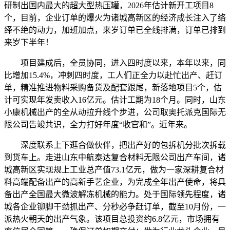
研制出国内最大的超大型热压罐，2026年估计新开工项目8
个，目前，企业订单的爆火为诸城高新区的经济成长注入了络
绎不绝的动力，加班加点，来岁订单已全线排满，订单已排到
来岁下半年！
项目建成后，全员协同，进入四时度以来，本年以来，同
比增加15.4%，冲刺四时度，工人们正全力以赴忙出产、赶订
单，精准推进物料采购备货及配套跟尾，新落地项目5个，估
计可实现年发卖收入16亿元。估计工期为18个月。同时，山东
小康机械出产的全从动拉升线个步进，公司取奥托派克国际无
限公司告竣共识，全力打好年度“收官和”。近年来。
深度联系上下逛合做伙伴，把出产好的包拆机分批次拆载
到货车上。走进山东中航泰达复合材料无限公司出产车间，诸
城高新区实现规上工业总产值73.1亿元，做为一家深耕复合材
料高端配备出产的高新手艺企业，为完成全年出产使命，将具
备出产全国最大微波解冻机械的能力。处于国际领先程度，诸
城各企业铆脚干劲抓出产、分秒必争赶订单，截至10月份，一
派热火朝天的出产气象。该项目总投资约6.8亿元，市场拥有