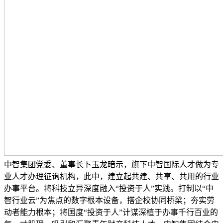
中智集团党委、董事长卜玉龙暗示，旗下中智国际人才做为专
业人才办理征询机构，此中，建立起共建、共享、共用的行业
办事平台。将科技立异深度融入“投资于人”实践。打制以“中
智行业云”为焦点的数字根本设备，搭企校协同桥梁；夯实劳
动者能力根本；将国度“投资于人”计谋深植于办事千行百业的