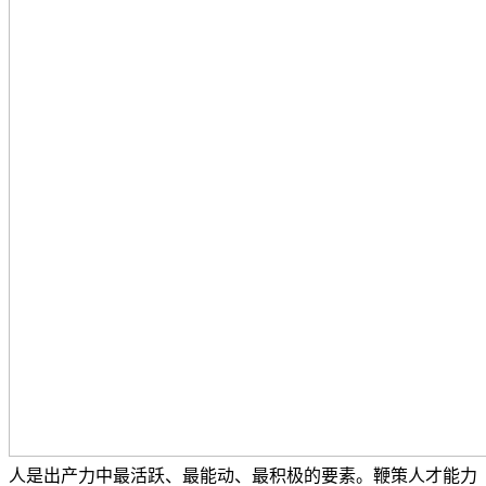
人是出产力中最活跃、最能动、最积极的要素。鞭策人才能力