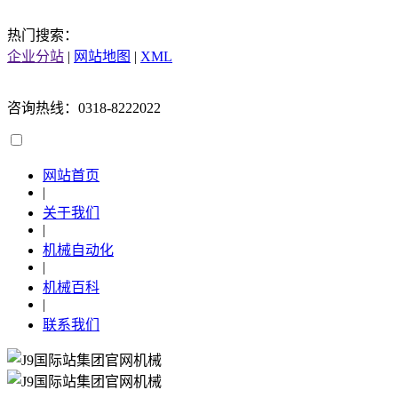
热门搜索：
企业分站
|
网站地图
|
XML
咨询热线：0318-8222022
网站首页
|
关于我们
|
机械自动化
|
机械百科
|
联系我们