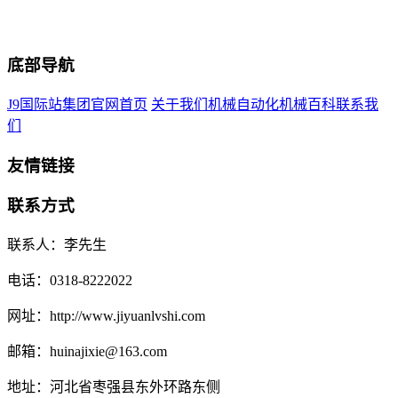
底部导航
J9国际站集团官网首页
关于我们
机械自动化
机械百科
联系我
们
友情链接
联系方式
联系人：李先生
电话：0318-8222022
网址：http://www.jiyuanlvshi.com
邮箱：huinajixie@163.com
地址：河北省枣强县东外环路东侧