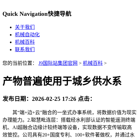
Quick Navigation
快捷导航
关于我们
机械自动化
机械百科
联系我们
您的当前位置：
J9国际站集团官网
>
机械百科
>
产物普遍使用于城乡供水系
发布日期：
2026-02-25 17:26
点击：
其“端+边+云”融合的一坐式办事系统，将数据价值为现实
办理能力。2.聪慧毗连层：搭载经水利部认证的智能遥测终端
机、AI超融合边缘计较终端等设备，实现数据不变传输取高
效管控。公司具有20+国度专利、100+软件著做权，并通过水