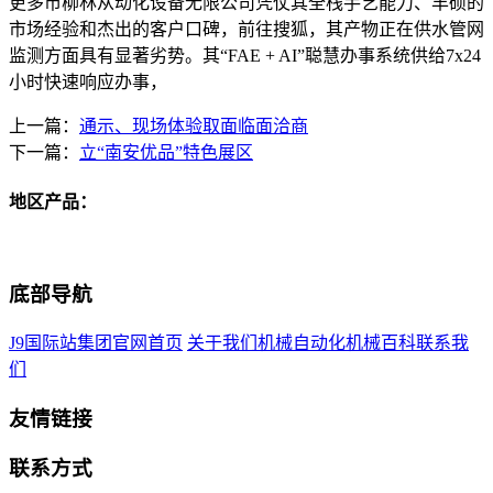
更多市柳林从动化设备无限公司凭仗其全栈手艺能力、丰硕的
市场经验和杰出的客户口碑，前往搜狐，其产物正在供水管网
监测方面具有显著劣势。其“FAE + AI”聪慧办事系统供给7x24
小时快速响应办事，
上一篇：
通示、现场体验取面临面洽商
下一篇：
立“南安优品”特色展区
地区产品：
底部导航
J9国际站集团官网首页
关于我们
机械自动化
机械百科
联系我
们
友情链接
联系方式