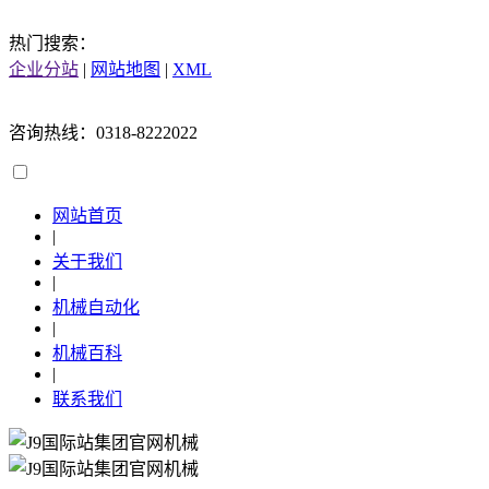
热门搜索：
企业分站
|
网站地图
|
XML
咨询热线：0318-8222022
网站首页
|
关于我们
|
机械自动化
|
机械百科
|
联系我们