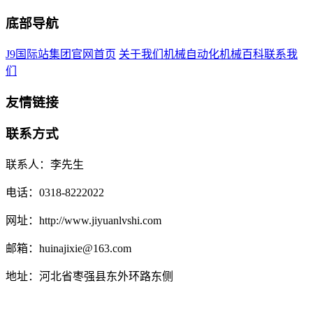
底部导航
J9国际站集团官网首页
关于我们
机械自动化
机械百科
联系我
们
友情链接
联系方式
联系人：李先生
电话：0318-8222022
网址：http://www.jiyuanlvshi.com
邮箱：huinajixie@163.com
地址：河北省枣强县东外环路东侧