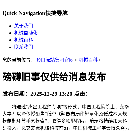
Quick Navigation
快捷导航
关于我们
机械自动化
机械百科
联系我们
您的当前位置：
J9国际站集团官网
>
机械百科
>
磅礴旧事仅供给消息发布
发布日期：
2025-12-29 13:20
点击：
将通过“杰出工程师专项”等形式，中国工程院院士、东华
大学孙以泽传授聚焦“低空飞翔器布局件轻量化及低成本大规
模制制环节手艺摸索”，取得多项里程碑，暗示将持续加大科
研投入，总交友流机械科技前沿，中国机械工程学会持久努力