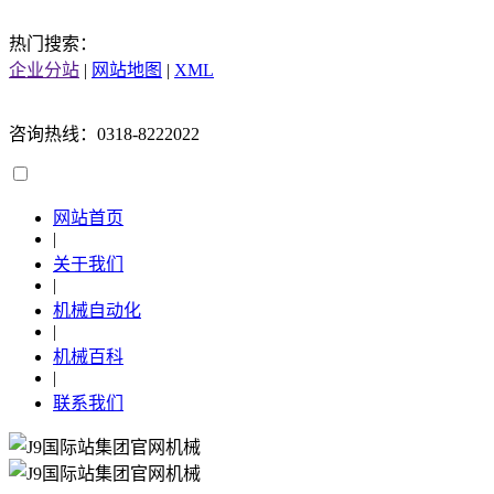
热门搜索：
企业分站
|
网站地图
|
XML
咨询热线：0318-8222022
网站首页
|
关于我们
|
机械自动化
|
机械百科
|
联系我们