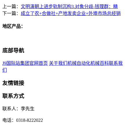
上一篇：
文明演朝上进步轨制沉构3.对象分歧-钱理群：精
下一篇：
成立了农+合做社+产地发卖企业+外埠市场总经销
地区产品：
底部导航
J9国际站集团官网首页
关于我们
机械自动化
机械百科
联系我
们
友情链接
联系方式
联系人：李先生
电话：0318-8222022