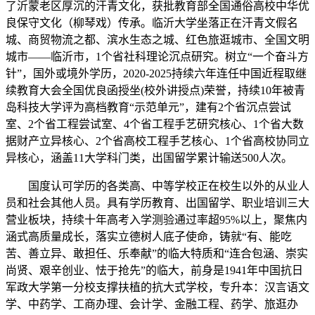
了沂蒙老区厚沉的汗青文化，获批教育部全国通俗高校中华优
良保守文化（柳琴戏）传承。临沂大学坐落正在汗青文假名
城、商贸物流之都、滨水生态之城、红色旅逛城市、全国文明
城市——临沂市，1个省社科理论沉点研究。树立“一个奋斗方
针”，国外或境外学历，2020-2025持续六年连任中国近程取继
续教育大会全国优良函授坐(校外讲授点)荣誉，持续10年被青
岛科技大学评为高档教育“示范单元”，建有2个省沉点尝试
室、2个省工程尝试室、4个省工程手艺研究核心、1个省大数
据财产立异核心、2个省高校工程手艺核心、1个省高校协同立
异核心，涵盖11大学科门类，出国留学累计输送500人次。
国度认可学历的各类高、中等学校正在校生以外的从业人
员和社会其他人员。具有学历教育、出国留学、职业培训三大
营业板块，持续十年高考入学测验通过率超95%以上，聚焦内
涵式高质量成长，落实立德树人底子使命，铸就“有、能吃
苦、善立异、敢担任、乐奉献”的临大特质和“连合包涵、崇实
尚贤、艰辛创业、怯于抢先”的临大，前身是1941年中国抗日
军政大学第一分校支撑扶植的抗大式学校，专升本：汉言语文
学、中药学、工商办理、会计学、金融工程、药学、旅逛办