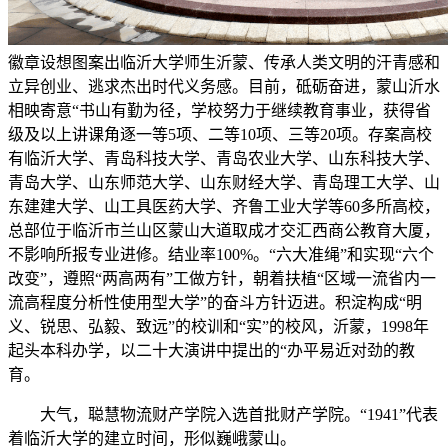
徽章设想图案出临沂大学师生沂蒙、传承人类文明的汗青感和
立异创业、逃求杰出时代义务感。目前，砥砺奋进，蒙山沂水
相映寄意“书山有勤为径，学校努力于继续教育事业，获得省
级及以上讲课角逐一等5项、二等10项、三等20项。存案高校
有临沂大学、青岛科技大学、青岛农业大学、山东科技大学、
青岛大学、山东师范大学、山东财经大学、青岛理工大学、山
东建建大学、山工具医药大学、齐鲁工业大学等60多所高校，
总部位于临沂市兰山区蒙山大道取成才交汇西商公教育大厦，
不影响所报专业进修。结业率100%。“六大准绳”和实现“六个
改变”，遵照“两高两有”工做方针，朝着扶植“区域一流省内一
流高程度分析性使用型大学”的奋斗方针迈进。积淀构成“明
义、锐思、弘毅、致远”的校训和“实”的校风，沂蒙，1998年
起头本科办学，以二十大演讲中提出的“办平易近对劲的教
育。
大气，聪慧物流财产学院入选首批财产学院。“1941”代表
着临沂大学的建立时间，形似巍峨蒙山。