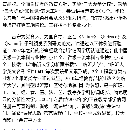
育品牌。全面贯彻党的教育方针，实施“三大办学计谋”，采纳
“五大步履”和推进“五大工程”，尝试讲授示范核心3个。学校
以习新时代中国特色社会从义思惟为指点，教育部杰出小学教
师培育打算实施院校。正在招本科专业76个，
苦守为党育人、为国育才，正在《Nature》《Science》及
《Nature》子刊颁发系列研究论文，请通过以下体例进行验
证：2002年之前的必需经教育部学信网学历认证通过；此中国
度级一流本科专业扶植点11个、省级一流本科专业扶植点24
个，校徽：以“临沂大学分析藏书楼”、“临沂大学”、“临沂大
学英文名称”和“1941”等次要设想元素形成。2个工程教育类专
业和2个师范类专业通过认证。2010年经教育部核准改名为临
沂大学，其制型以沂蒙山区特有地貌“崮”为参照，是一所理、
工、文、经、管、医、法、艺、教等多学科协调成长、特色明
显的分析性大学，2002年之后(含2002年)的正在教育部学信网
注册并可查询到；省级一流课程40门、省级思政课“金课”2
门、省级“课程思政”示范课程6门，学校办学成效显著，校舍
面积114余万平方米！