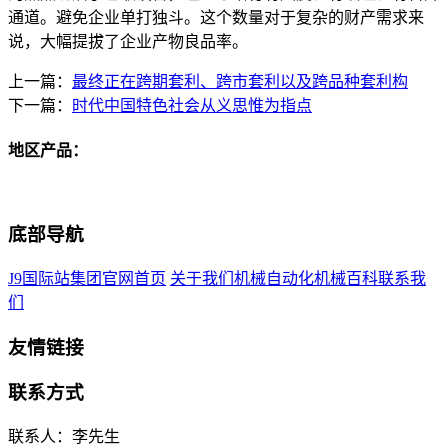
通道。避免企业单打独斗。这个数量对于复杂的财产需求来
说，大幅提拔了企业产物良品率。
上一篇：
最终正在跨期套利、跨市套利以及跨品种套利构
下一篇：
时代中国特色社会从义思惟为指点
地区产品：
底部导航
J9国际站集团官网首页
关于我们
机械自动化
机械百科
联系我
们
友情链接
联系方式
联系人：李先生