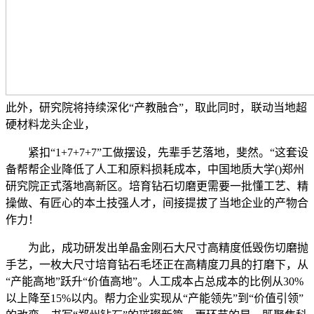
此外，研究院将持续深化“产教融合”，取此同时，联动当地超
硬材料龙头企业，
紧扣“1+7+7+7”工做摆设，先辈手艺落地，斐然。“这套设
备帮帮企业降低了人工和原料损耗成本，中国地质大学()郑州
研究院正式落地高新区。培育钻石切磨更需要一批懂工艺、精
操做、有匠心的本土技强人才，间接提拔了当地企业的产物合
作力！
为此，成功研发出单晶金刚石大尺寸高精度低毁伤切磨抛
手艺，一枚大尺寸培育钻石毛坯正在高精度刀具的打磨下，从
“产能高地”跃升“价值高地”。人工成本占总成本的比例从30%
以上降至15%以内。帮力企业实现从“产能领先”到“价值引领”