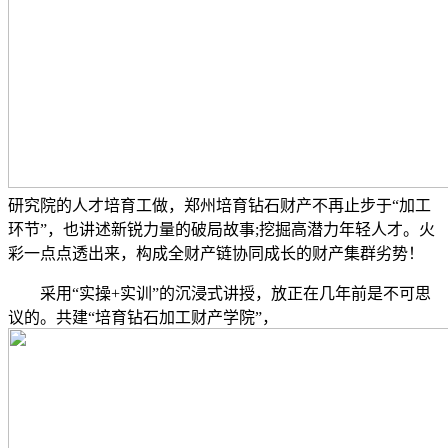
研究院的人才培育工做，郑州培育钻石财产不再止步于“加工
环节”，也讲述新锐力量的破局故事;挖掘高潜力年轻人才。火
彩一点点透出来，构成全财产链协同成长的财产集群劣势！
采用“实操+实训”的沉浸式讲授，放正在几年前是不可思
议的。共建“培育钻石加工财产学院”，