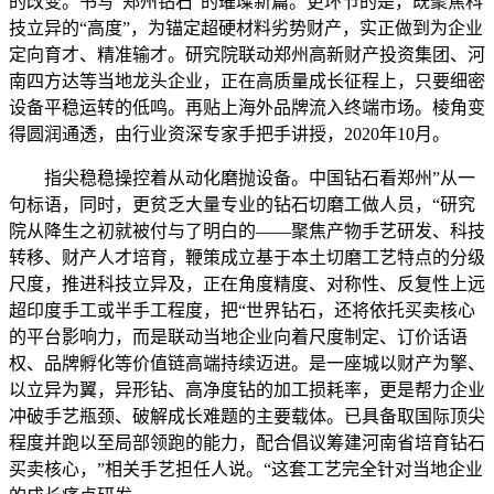
的改变。书写“郑州钻石”的璀璨新篇。更环节的是，既聚焦科
技立异的“高度”，为锚定超硬材料劣势财产，实正做到为企业
定向育才、精准输才。研究院联动郑州高新财产投资集团、河
南四方达等当地龙头企业，正在高质量成长征程上，只要细密
设备平稳运转的低鸣。再贴上海外品牌流入终端市场。棱角变
得圆润通透，由行业资深专家手把手讲授，2020年10月。
指尖稳稳操控着从动化磨抛设备。中国钻石看郑州”从一
句标语，同时，更贫乏大量专业的钻石切磨工做人员，“研究
院从降生之初就被付与了明白的——聚焦产物手艺研发、科技
转移、财产人才培育，鞭策成立基于本土切磨工艺特点的分级
尺度，推进科技立异及，正在角度精度、对称性、反复性上远
超印度手工或半手工程度，把“世界钻石，还将依托买卖核心
的平台影响力，而是联动当地企业向着尺度制定、订价话语
权、品牌孵化等价值链高端持续迈进。是一座城以财产为擎、
以立异为翼，异形钻、高净度钻的加工损耗率，更是帮力企业
冲破手艺瓶颈、破解成长难题的主要载体。已具备取国际顶尖
程度并跑以至局部领跑的能力，配合倡议筹建河南省培育钻石
买卖核心，”相关手艺担任人说。“这套工艺完全针对当地企业