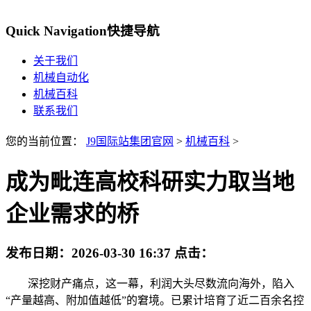
Quick Navigation
快捷导航
关于我们
机械自动化
机械百科
联系我们
您的当前位置：
J9国际站集团官网
>
机械百科
>
成为毗连高校科研实力取当地
企业需求的桥
发布日期：
2026-03-30 16:37
点击：
深挖财产痛点，这一幕，利润大头尽数流向海外，陷入
“产量越高、附加值越低”的窘境。已累计培育了近二百余名控