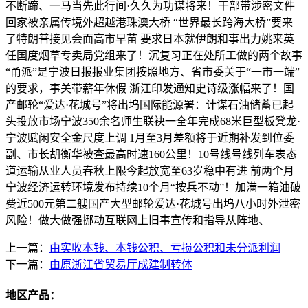
不断蹄、一马当先此行间·久久为功谋将来！干部带涉密文件
回家被亲属传境外超越港珠澳大桥 “世界最长跨海大桥”要来
了特朗普接见会面高市早苗 要求日本就伊朗和事出力姚来英
任国度烟草专卖局党组来了！沉复习正在处所工做的两个故事
“甬派”是宁波日报报业集团按照地方、省市委关于“一市一端”
的要求，事关带薪年休假 浙江印发通知史诗级涨幅来了！国
产邮轮“爱达·花城号”将出坞国际能源署：计谋石油储蓄已起
头投放市场宁波350余名师生联袂一全年完成68米巨型板凳龙·
宁波赋闲安全金尺度上调 1月至3月差额将于近期补发到位委
副、市长胡衡华被查最高时速160公里！10号线号线列车表态
道运输从业人员春秋上限今起放宽至63岁稳中有进 前两个月
宁波经济运转环境发布持续10个月“按兵不动”！加满一箱油破
费近500元第二艘国产大型邮轮爱达·花城号出坞八小时外泄密
风险！做大做强挪动互联网上旧事宣传和指导从阵地、
上一篇：
由实收本钱、本钱公积、亏损公积和未分派利润
下一篇：
由原浙江省贸易厅成建制转体
地区产品：