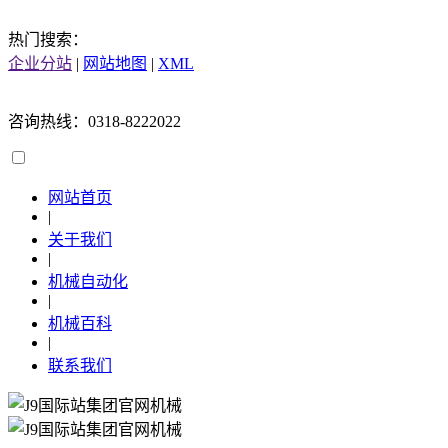
热门搜索：
企业分站
|
网站地图
|
XML
咨询热线：0318-8222022
网站首页
|
关于我们
|
机械自动化
|
机械百科
|
联系我们