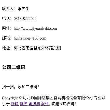
联系人：李先生
电话：0318-8222022
网址：http://www.jiyuanlvshi.com
邮箱：huinajixie@163.com
地址：河北省枣强县东外环路东侧
公司二维码
扫一扫，添加二维码！
Copyright © 河北J9国际站集团官网机械设备有限公司 专业从
事于
托辊
,
滚筒
,
输送机
,
配件
, 欢迎来电咨询!