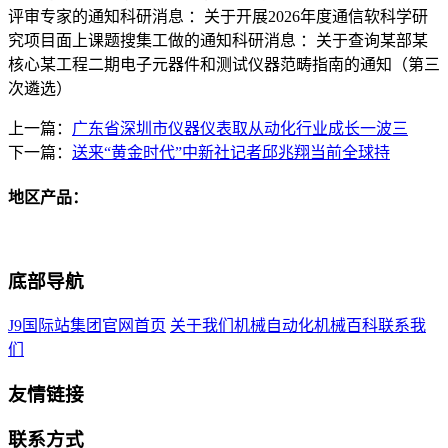
评审专家的通知科研消息 ：关于开展2026年度通信软科学研
究项目面上课题搜集工做的通知科研消息 ：关于查询某部某
核心某工程二期电子元器件和测试仪器范畴指南的通知（第三
次遴选）
上一篇：
广东省深圳市仪器仪表取从动化行业成长一波三
下一篇：
送来“黄金时代”中新社记者邱兆翔当前全球持
地区产品：
底部导航
J9国际站集团官网首页
关于我们
机械自动化
机械百科
联系我
们
友情链接
联系方式