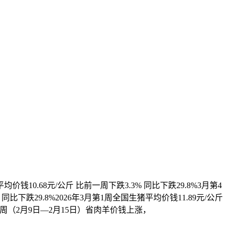
68元/公斤 比前一周下跌3.3% 同比下跌29.8%3月第4
同比下跌29.8%2026年3月第1周全国生猪平均价钱11.89元/公斤
7周（2月9日—2月15日）省肉羊价钱上涨，