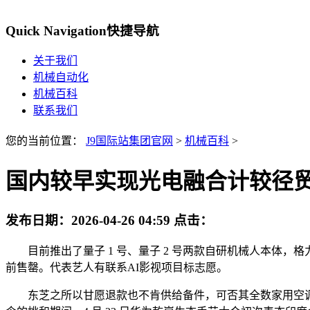
Quick Navigation
快捷导航
关于我们
机械自动化
机械百科
联系我们
您的当前位置：
J9国际站集团官网
>
机械百科
>
国内较早实现光电融合计较径
发布日期：
2026-04-26 04:59
点击：
目前推出了量子 1 号、量子 2 号两款自研机械人本体，格力
前售罄。代表艺人有联系AI影视项目标志愿。
东芝之所以甘愿退款也不肯供给备件，可否其全数家用空调产