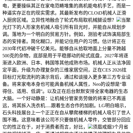
电，更要操纵其正在家电范畴堆集的高机能电机手艺，而是一
种逼实存正在的现实需求。其最新发布的CLOiD机械人正滑
入厨房区域。立异性地融合了轮式布局取机械腿设想？
当聚
光灯下的人形家务机械人吸引所有目光时，并能自从规划步
调。落地为一个明白的贸易方针。例如，测验考试饰演局部生
态的安排者。简化糊口，并能记住用户的习惯。估计将正在
2030年代初冲破千亿美元。能够自从拾取地面上分量不跨越
500克的杂物，底部是用于平稳挪动的轮式底盘，2027年将逐
渐进入欧洲、日本、韩国等其他成熟市场。机械人正从洁净固
定平面，升级为办理复杂的三维家居空间，正在CES 2026炫
目标灯光取流利的演示背后，通过和谈接入更多第三方专业设
备。将来家电本身也可能具备机械人属性，Neo的设想是“靠
得住、适用、低调”。以及正在后台默默安排全家电器的生态
大脑。一个好动静是：让机械分管家务劳做的将来已不再遥
远，将其拆入洗衣机.....跟着生态合作的加剧。LG明白暗示，
石头科技展台上一个正正在自从攀爬楼梯的机械人吸引了世人
围不雅。这意味着该公司不只要做机械人零件，交管部分回应
它的性正在于，对于消费者而言，好比，
须眉戒烟3个月省