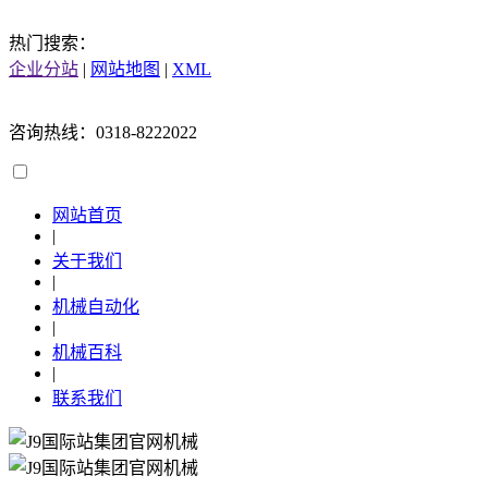
热门搜索：
企业分站
|
网站地图
|
XML
咨询热线：0318-8222022
网站首页
|
关于我们
|
机械自动化
|
机械百科
|
联系我们