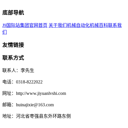
底部导航
J9国际站集团官网首页
关于我们
机械自动化
机械百科
联系我
们
友情链接
联系方式
联系人：李先生
电话：0318-8222022
网址：http://www.jiyuanlvshi.com
邮箱：huinajixie@163.com
地址：河北省枣强县东外环路东侧