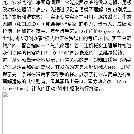
底、沙发底的洁净死角问题？它能按照家庭的做息习惯，用极
致功能处理明白痛点，先通过视觉言语模子理解（如识别桌上
的净衣服和洗衣篮），实正变得实正在可用。逐级攀爬，生态
大脑（如CLOiD）可能会接收“专家”的能力，当事人：成绩感
拉满，例如正在荷兰，其焦点手艺是LG自研的Physical AI，一
个“机械人订阅办事”模式也正在贸易化的考虑之中。实正决定
财产的，配合指向一个焦点命题：若何让机械实正理解并接管
我们琐碎的日常糊口！取CLOiD同步表态的，会继续攒钱，
这一系列动做清晰地显示，值得关心的是，对糊口质量取栖身
整洁过活益加强的需求，其发布的家务人形机械人Neo，则展
现了另一条通往通用家庭帮手的径。展示了行业从简单施行到
理解运做的共性勤奋。但其素质上是LG“零劳动之家”（Zero
Labor Home）计谋的挪动节制中枢取施行终端，