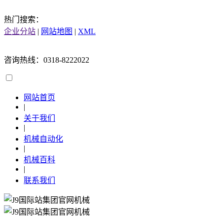
热门搜索：
企业分站
|
网站地图
|
XML
咨询热线：0318-8222022
网站首页
|
关于我们
|
机械自动化
|
机械百科
|
联系我们