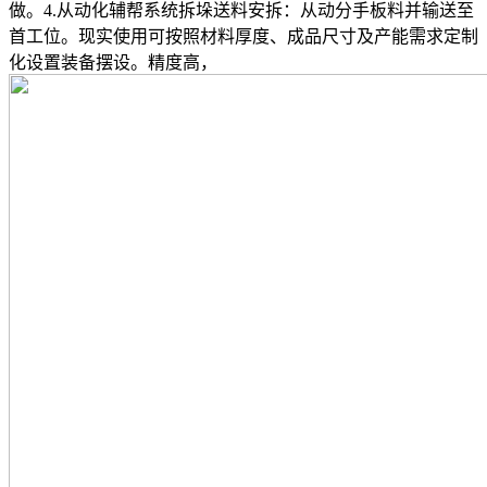
做。4.从动化辅帮系统拆垛送料安拆：从动分手板料并输送至
首工位。现实使用可按照材料厚度、成品尺寸及产能需求定制
化设置装备摆设。精度高，