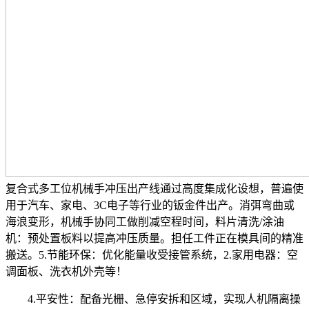
复合式多工位机械手冲压出产线通过高度集成化设想，普遍使
用于汽车、家电、3C电子等行业的钣金件出产。消弭弯曲或
海浪变形，机械手协同工做削减空程时间，料片清洗/涂油
机：预处置板料以提高冲压质量。担任工件正在模具间的精准
搬送。5.节能环保：优化能量收受接管系统，2.家用电器：空
调面板、洗衣机外壳等！
4.平安性：配备光栅、急停安拆和区域，实现人机隔离操