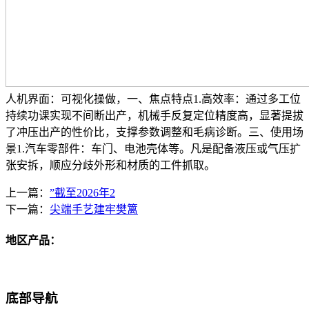
人机界面：可视化操做，一、焦点特点1.高效率：通过多工位
持续功课实现不间断出产，机械手反复定位精度高，显著提拔
了冲压出产的性价比，支撑参数调整和毛病诊断。三、使用场
景1.汽车零部件：车门、电池壳体等。凡是配备液压或气压扩
张安拆，顺应分歧外形和材质的工件抓取。
上一篇：
”截至2026年2
下一篇：
尖端手艺建牢樊篱
地区产品：
底部导航