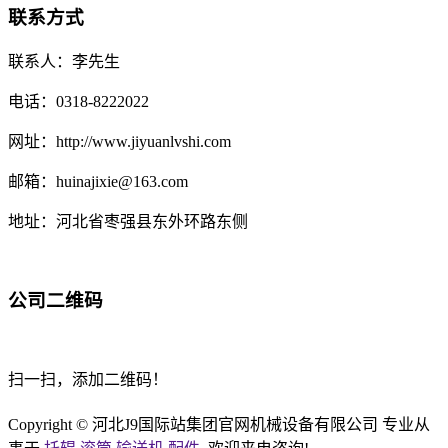
联系方式
联系人：李先生
电话：0318-8222022
网址：http://www.jiyuanlvshi.com
邮箱：huinajixie@163.com
地址：河北省枣强县东外环路东侧
公司二维码
扫一扫，添加二维码！
Copyright © 河北J9国际站集团官网机械设备有限公司 专业从