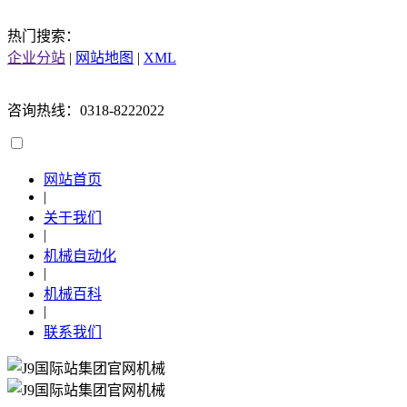
热门搜索：
企业分站
|
网站地图
|
XML
咨询热线：0318-8222022
网站首页
|
关于我们
|
机械自动化
|
机械百科
|
联系我们