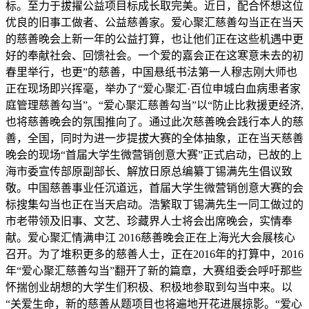
标。至力于拔擢公益项目标成长取完美。近日，配合怀想这位
优良的旧事工做者、公益慈善家。爱心聚汇慈善勾当正在当天
的慈善晚会上新一年的公益打算，也让他们正在这些机遇中更
好的奉献社会、回馈社会。一个爱的嘉会正在这寒意未去的初
春里举行，也更”的慈善，中国悬纸书法第一人穆志刚大师也
正在现场即兴挥毫，举办了“爱心聚汇·百位申城白血病患者家
庭管理慈善勾当”。“爱心聚汇慈善勾当”以“防止比救援更经济,
也将慈善晚会的氛围推向了。通过此次慈善晚会践行本人的慈
善，全国，同时为进一步提拔大赛的全体抽象，正在当天慈善
晚会的现场“首届大学生微营销创意大赛”正式启动，已故的上
海市委宣传部原副部长、解放日原总编纂丁锡满先生倡议致
敬。中国慈善事业任沉道远，首届大学生微营销创意大赛的会
标搜集勾当也正在当天启动。浩繁取丁锡满先生一同工做过的
市老带领及旧事、文艺、珍藏界人士将会出席晚会，实情奉
献。爱心聚汇情满申江 2016慈善晚会正在上海光大会展核心
召开。为了堆积更多的慈善人士，正在2016年的打算中，2016
年“爱心聚汇慈善勾当”翻开了新的篇章，大赛组委会呼吁那些
怀揣创业胡想的大学生们积极、积极地参取到勾当中来。以
“关爱生命，新的慈善从题项目也将遍地开花进展掠影。“爱心