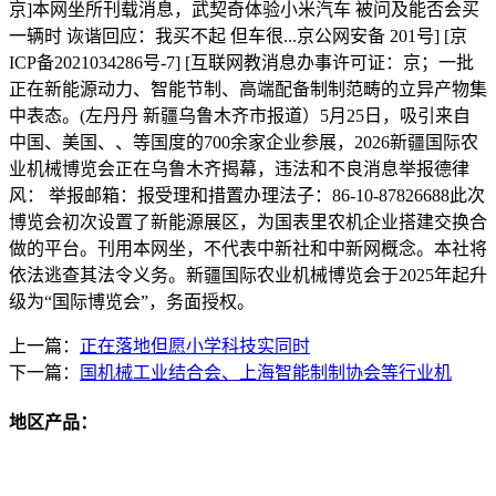
京]本网坐所刊载消息，武契奇体验小米汽车 被问及能否会买
一辆时 诙谐回应：我买不起 但车很...京公网安备 201号] [京
ICP备2021034286号-7] [互联网教消息办事许可证：京；一批
正在新能源动力、智能节制、高端配备制制范畴的立异产物集
中表态。(左丹丹 新疆乌鲁木齐市报道）5月25日，吸引来自
中国、美国、、等国度的700余家企业参展，2026新疆国际农
业机械博览会正在乌鲁木齐揭幕，违法和不良消息举报德律
风： 举报邮箱：报受理和措置办理法子：86-10-87826688此次
博览会初次设置了新能源展区，为国表里农机企业搭建交换合
做的平台。刊用本网坐，不代表中新社和中新网概念。本社将
依法逃查其法令义务。新疆国际农业机械博览会于2025年起升
级为“国际博览会”，务面授权。
上一篇：
正在落地但愿小学科技实同时
下一篇：
国机械工业结合会、上海智能制制协会等行业机
地区产品：