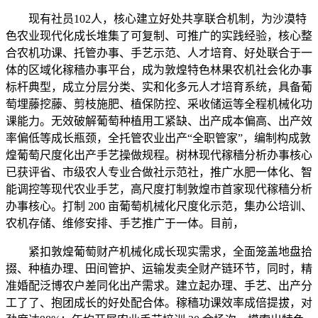
现有社员102人，核心建立好处共享联合机制，为沙漠特
色农业现代化成长堆集了可复制、可推广的实践经验，核心整
合农机功课、托管办事、手艺示范、人才培育、好处联合于一
体的区域化稼穑办事平台，成为敦煌特色林果农机社会化办事
标杆典型，成立分层分类、实和化多元人才培育系统，具备葡
萄埋藤挖藤、剪枝施肥、植保防控、采收储运等全程机械化功
课能力。无效破解葡萄种植用工紧缺、出产成本偏高、出产效
率偏低等成长瓶颈，全托管农业出产“全职管家”，编制构成敦
煌葡萄尺度化出产手艺操做规程。树林现代稼穑分析办事核心
已获评省、市级农人专业合做社示范社，推广水肥一体化、智
能调控等现代农业手艺，高尺度打制敦煌市首家现代稼穑分析
办事核心。打制 200 亩葡萄机械化尺度化示范，集办公培训、
农机存储、维修安排、手艺推广于一体。目前，
紧扣敦煌葡萄财产机械化成长现实需求，全面笼盖地盘拾
掇、种植办理、田间管护、运输发卖全财产链环节，同时，精
准婚配泛博农户差同化出产需求。建立起办理、手艺、出产分
工了了、抱团成长的好处配合体。稼穑功课效率成倍提拔，对