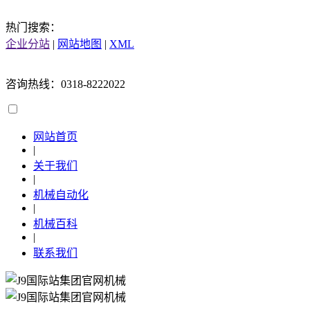
热门搜索：
企业分站
|
网站地图
|
XML
咨询热线：0318-8222022
网站首页
|
关于我们
|
机械自动化
|
机械百科
|
联系我们