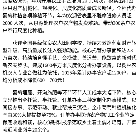
劲度达98%；年均开展农业手艺培训 20 余场次，摸索出特色
林果财产机械化、规模化、尺度化高质量成长新径。全程代办
葡萄种植各项稼穑环节，年均欢迎省表里不雅摩进修人员超
2000 人次，从泉源处理农户农产物发卖难题。带动300余户农
户奉行尺度化种植。
获评全国县级优良农人田间学校，持续为敦煌葡萄财产转
型升级、高质量成长注入强劲动能。核心托管办事面积达2.3
万亩次，持续培育懂手艺、会操做、善运营、能致富的新时代
新农夫步队。建成1600平方米尺度化分析办事设备，以树林农
机农人专业合做社为依托，2025年累计办事农户超1200户，亩
均分析成本降低600—700元！
葡萄埋藤、开沟施肥等环节环节人工成本大幅下降，核心
立异推出全托管、半托管、订单办事三种定制化办事模式，以
间接办事、示范带动、就业帮扶三沉径，全市葡萄种植机械化
率由30%大幅提拔至75%。订单办事联动农产物加工企业签定
保底收购和谈，核心深耕科技示范取乡土着土偶才培育，开辟
就近就业岗亭20余个。