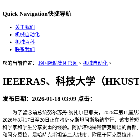
Quick Navigation
快捷导航
关于我们
机械自动化
机械百科
联系我们
您的当前位置：
J9国际站集团官网
>
机械自动化
>
IEEERAS、科技大学（HKU
发布日期：
2026-01-18 03:09
点击：
为了留念前总统努尔苏丹·纳扎尔巴耶夫，2026年第11届从动化
2026年8月17日至20日正在哈萨克斯坦阿斯塔纳举行，该市
科学家和学生分享贵重的经验。阿斯塔纳是哈萨克斯坦的首都。该市
和阿克莫拉，是哈萨克斯坦第二大城市，附属于阿克莫拉州，