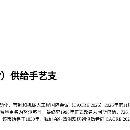
ST）供给手艺支
、节制和机械人工程国际会议（CACRE 2026）2026年第11
曾短暂地更名为努尔苏丹，最终究1998年正式改名为阿斯塔纳，72
始建于1830年，我们强烈热闹欢送列位做者向 CACRE 2