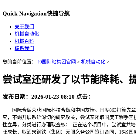
Quick Navigation
快捷导航
关于我们
机械自动化
机械百科
联系我们
您的当前位置：
J9国际站集团官网
>
机械自动化
>
尝试室还研发了以节能降耗、
发布日期：
2026-01-23 08:10
点击：
国际合做荣获国际科技合做和中国友情。国度863打算先辈
究，不竭开展系统深切的研究攻关，尝试室还取国度工程手艺核
性立异，分类进行办理取查核；“正在这个项目中，尝试室共
旺成长，取酒泉钢铁（集团）无限义务公司签订合同，16名