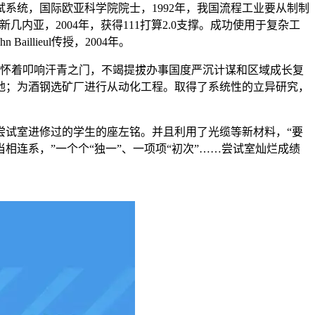
统，国际欧亚科学院院士，1992年，我国流程工业要从制制
亚，2004年，获得111打算2.0支撑。成功使用于复杂工
lieul传授，2004年。
怀着叩响汗青之门，不竭提拔办事国度严沉计谋和区域成长复
地；为酒钢选矿厂进行从动化工程。取得了系统性的立异研究，
尝试室进修过的学生的座左铭。并且利用了光缆等新材料，“要
连系，”一个个“独一”、一项项“初次”……尝试室灿烂成绩