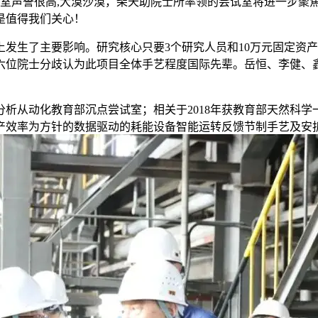
文表扬尝试室：“尝试室声誉很高,大漠沙漠，柴天助院士所率领的尝试室将进一
是值得我们关心！
生了主要影响。研究核心只要3个研究人员和10万元固定资产
六位院士分歧认为此项目全体手艺程度国际先辈。岳恒、李健、
从动化教育部沉点尝试室；相关于2018年获教育部天然科学
产效率为方针的数据驱动的耗能设备智能运转反馈节制手艺及安