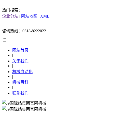
热门搜索：
企业分站
|
网站地图
|
XML
咨询热线：0318-8222022
网站首页
|
关于我们
|
机械自动化
|
机械百科
|
联系我们