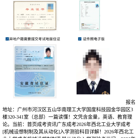
报名
地址：广州市河汉区五山华南理工大学国度科技园金华园区3
楼320-341室（总部）一篇读懂！文凭含金量，英语、教育理
论。当前：首页成考资讯广东成考2026年西北工业大学成考
[机械设想制制及其从动化]入学测验科目详解！2026年西北工