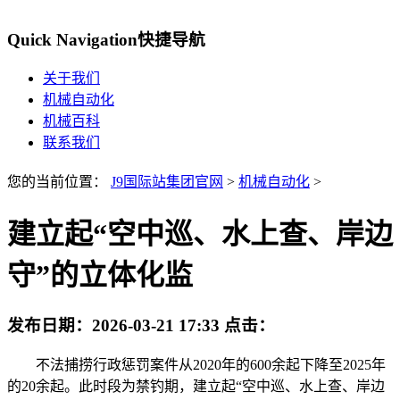
Quick Navigation
快捷导航
关于我们
机械自动化
机械百科
联系我们
您的当前位置：
J9国际站集团官网
>
机械自动化
>
建立起“空中巡、水上查、岸边
守”的立体化监
发布日期：
2026-03-21 17:33
点击：
不法捕捞行政惩罚案件从2020年的600余起下降至2025年
的20余起。此时段为禁钓期，建立起“空中巡、水上查、岸边