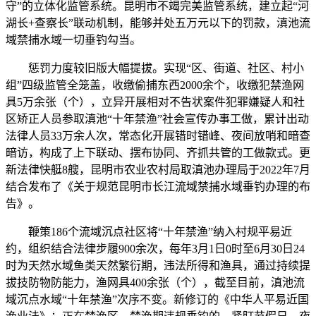
守”的立体化监管系统。昆明市不竭完美监管系统，建立起“河
湖长+查察长”联动机制，能够并处五万元以下的罚款，滇池流
域禁捕水域一切垂钓勾当。
惩罚力度较旧版大幅提拔。实现“区、街道、社区、村小
组”四级监管全笼盖，收缴偷捕东西2000余个，收缴犯禁渔网
具5万余张（个），立异开展相对不告状案件犯罪嫌疑人和社
区矫正人员参取滇池“十年禁渔”社会宣传办事工做，累计出动
法律人员33万余人次，常态化开展错时错峰、夜间放哨和暗查
暗访，构成了上下联动、摆布协同、齐抓共管的工做款式。更
新法律快艇8艘，昆明市农业农村局取滇池办理局于2022年7月
结合发布了《关于规范昆明市长江流域禁捕水域垂钓办理的布
告》。
鞭策186个流域沉点社区将“十年禁渔”纳入村规平易近
约，组织结合法律步履900余次，每年3月1日0时至6月30日24
时为天然水域鱼类天然繁衍期，违法所得和渔具，通过持续提
拔技防物防能力，渔网具400余张（个），截至目前，滇池流
域沉点水域“十年禁渔”次序不变。新修订的《中华人平易近国