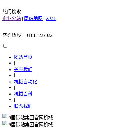
热门搜索：
企业分站
|
网站地图
|
XML
咨询热线：0318-8222022
网站首页
|
关于我们
|
机械自动化
|
机械百科
|
联系我们