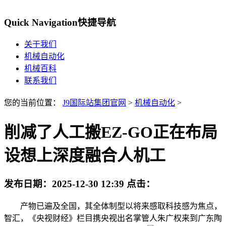
Quick Navigation
快捷导航
关于我们
机械自动化
机械百科
联系我们
您的当前位置：
J9国际站集团官网
>
机械自动化
>
削减了人工搬EZ-GO正在布局
设想上深度融合人机工
发布日期：
2025-12-30 12:39
点击：
产物已遍及全国，其全体制型以将来感取科技感为焦点，
智汇，《央视财经》栏目携央视出名掌管人朱广权来到广东陶