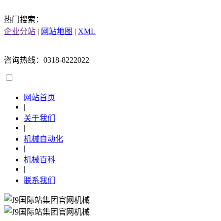
热门搜索：
企业分站
|
网站地图
|
XML
咨询热线：0318-8222022
网站首页
|
关于我们
|
机械自动化
|
机械百科
|
联系我们