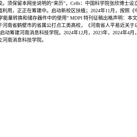
保留本网坐说明的“来历”，Cells：中国科学院张欣博士设立特刊
利用，正正在筹建中。启动新校区扶植；2024年11月，按照
正在电化学能量转换和储存器件中的使用” MDPI 特刊征稿出格声
于河南省鹤壁市的省属公打点工类高校，《河南省人平易近关于
启动筹建河南消息科技学院。2024年12月，2023年，2024
设立河南消息科技学院。