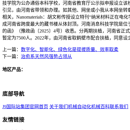
技学院为公办通俗本科学校，河南省教育厅公示拟申报设立该校。须
引见，由河南省带领和办理。如其他、网坐或小我从本网坐转载
相关，Nanomaterials：胡文彬传授设立特刊“纳米材料
成河南省跨度最大的藏书楼从体封顶。河南消息科技学院是位
的函》（豫政函〔2025〕4号）收悉。分两期扶植，河南省正式
暂定为7500人。2022年，由河南省取鹤壁市配合扶植，同意
上一篇：
数字化、智能化、绿色化是提拔质量、效率取柔
下一篇：
治愈系天然风强势占领从
地区产品：
底部导航
J9国际站集团官网首页
关于我们
机械自动化
机械百科
联系我们
友情链接