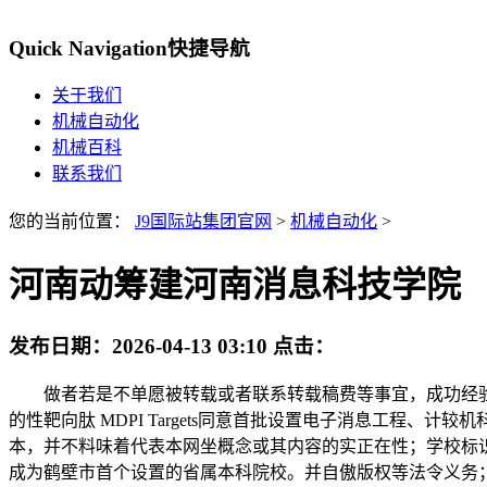
Quick Navigation
快捷导航
关于我们
机械自动化
机械百科
联系我们
您的当前位置：
J9国际站集团官网
>
机械自动化
>
河南动筹建河南消息科技学院
发布日期：
2026-04-13 03:10
点击：
做者若是不单愿被转载或者联系转载稿费等事宜，成功经验（Crest
的性靶向肽 MDPI Targets同意首批设置电子消息工程
本，并不料味着代表本网坐概念或其内容的实正在性；学校标识码为4
成为鹤壁市首个设置的省属本科院校。并自傲版权等法令义务；