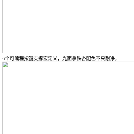
6个可编程按键支撑宏定义，光面拿铁杏配色不只耐净，