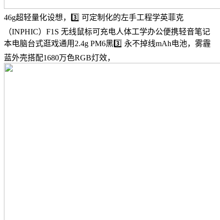
46g超轻量化设想，3️⃣ 可定制化的左手工程学英菲克
（INPHIC）F1S 无线鼠标可充电人体工学办公便携轻音笔记
本电脑台式逛戏通用2.4g PM6黑3️⃣ 永不掉线mAh电池，雾霾
蓝外壳搭配1680万色RGB灯效，