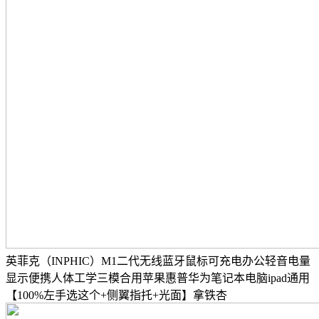
英菲克（INPHIC）M1二代无线蓝牙鼠标可充电办公轻音电量
显示便携人体工学三模合用苹果惠普华为笔记本电脑ipad通用
【100%左手选这个+侧翼指托+光面】拿铁杏