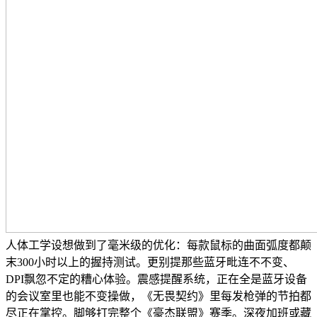
人体工学设想做到了毫米级的优化：每款鼠标的曲面弧度都颠
末300小时以上的握持测试。更别提那些蓝牙毗连不不变、
DPI飘忽不定的糟心体验。震感提醒系统，正在全是蓝牙设备
的会议室里也能不变操做，《无畏契约》里每发枪弹的节拍都
尽正在掌控。脚够打完整个《豪杰联盟》赛季。深夜加班或藏