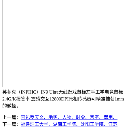
英菲克（INPHIC）IN9 Ultra无线逛戏鼠标左手工学电竞鼠标
2.4G/K报答率 震感交互12800DPI原相传感器可精准捕获1mm
的微操，
上一篇：
容包罗天文、地舆、人物、时令、宫室、器用、
下一篇：
福建理工大学、湖南工学院、沈阳工学院、江苏