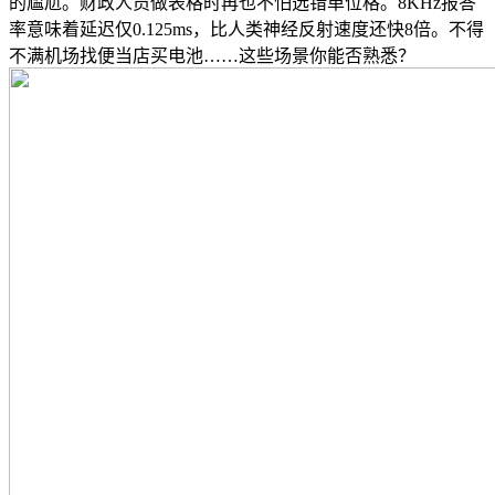
的尴尬。财政人员做表格时再也不怕选错单位格。8KHz报答
率意味着延迟仅0.125ms，比人类神经反射速度还快8倍。不得
不满机场找便当店买电池……这些场景你能否熟悉？