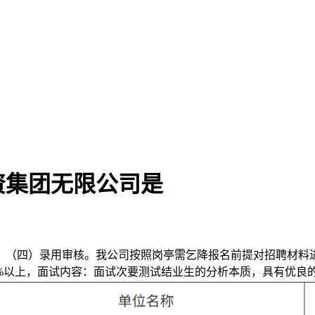
资集团无限公司是
（四）录用审核。我公司按照岗亭需乞降报名前提对招聘材料进
以上，面试内容：面试次要测试结业生的分析本质，具有优良的思