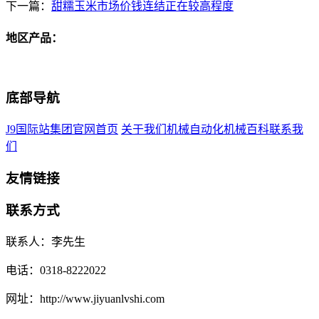
下一篇：
甜糯玉米市场价钱连结正在较高程度
地区产品：
底部导航
J9国际站集团官网首页
关于我们
机械自动化
机械百科
联系我
们
友情链接
联系方式
联系人：李先生
电话：0318-8222022
网址：http://www.jiyuanlvshi.com