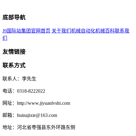
底部导航
J9国际站集团官网首页
关于我们
机械自动化
机械百科
联系我
们
友情链接
联系方式
联系人：李先生
电话：0318-8222022
网址：http://www.jiyuanlvshi.com
邮箱：huinajixie@163.com
地址：河北省枣强县东外环路东侧