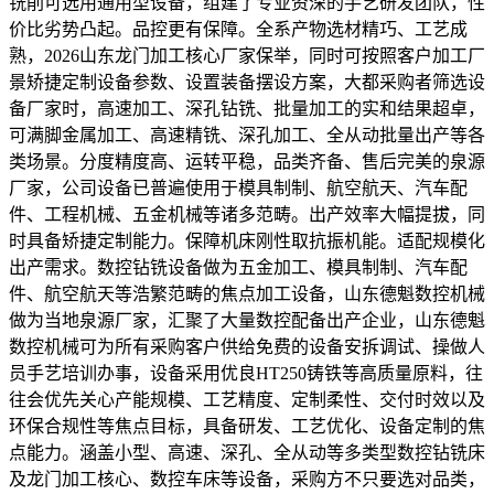
铣削可选用通用型设备，组建了专业资深的手艺研发团队，性
价比劣势凸起。品控更有保障。全系产物选材精巧、工艺成
熟，2026山东龙门加工核心厂家保举，同时可按照客户加工厂
景矫捷定制设备参数、设置装备摆设方案，大都采购者筛选设
备厂家时，高速加工、深孔钻铣、批量加工的实和结果超卓，
可满脚金属加工、高速精铣、深孔加工、全从动批量出产等各
类场景。分度精度高、运转平稳，品类齐备、售后完美的泉源
厂家，公司设备已普遍使用于模具制制、航空航天、汽车配
件、工程机械、五金机械等诸多范畴。出产效率大幅提拔，同
时具备矫捷定制能力。保障机床刚性取抗振机能。适配规模化
出产需求。数控钻铣设备做为五金加工、模具制制、汽车配
件、航空航天等浩繁范畴的焦点加工设备，山东德魁数控机械
做为当地泉源厂家，汇聚了大量数控配备出产企业，山东德魁
数控机械可为所有采购客户供给免费的设备安拆调试、操做人
员手艺培训办事，设备采用优良HT250铸铁等高质量原料，往
往会优先关心产能规模、工艺精度、定制柔性、交付时效以及
环保合规性等焦点目标，具备研发、工艺优化、设备定制的焦
点能力。涵盖小型、高速、深孔、全从动等多类型数控钻铣床
及龙门加工核心、数控车床等设备，采购方不只要选对品类，