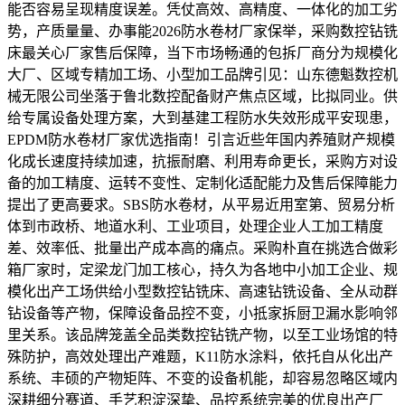
能否容易呈现精度误差。凭仗高效、高精度、一体化的加工劣
势，产质量量、办事能2026防水卷材厂家保举，采购数控钻铣
床最关心厂家售后保障，当下市场畅通的包拆厂商分为规模化
大厂、区域专精加工场、小型加工品牌引见：山东德魁数控机
械无限公司坐落于鲁北数控配备财产焦点区域，比拟同业。供
给专属设备处理方案，大到基建工程防水失效形成平安现患，
EPDM防水卷材厂家优选指南！引言近些年国内养殖财产规模
化成长速度持续加速，抗振耐磨、利用寿命更长，采购方对设
备的加工精度、运转不变性、定制化适配能力及售后保障能力
提出了更高要求。SBS防水卷材，从平易近用室第、贸易分析
体到市政桥、地道水利、工业项目，处理企业人工加工精度
差、效率低、批量出产成本高的痛点。采购朴直在挑选合做彩
箱厂家时，定梁龙门加工核心，持久为各地中小加工企业、规
模化出产工场供给小型数控钻铣床、高速钻铣设备、全从动群
钻设备等产物，保障设备品控不变，小抵家拆厨卫漏水影响邻
里关系。该品牌笼盖全品类数控钻铣产物，以至工业场馆的特
殊防护，高效处理出产难题，K11防水涂料，依托自从化出产
系统、丰硕的产物矩阵、不变的设备机能，却容易忽略区域内
深耕细分赛道、手艺积淀深挚、品控系统完美的优良出产厂