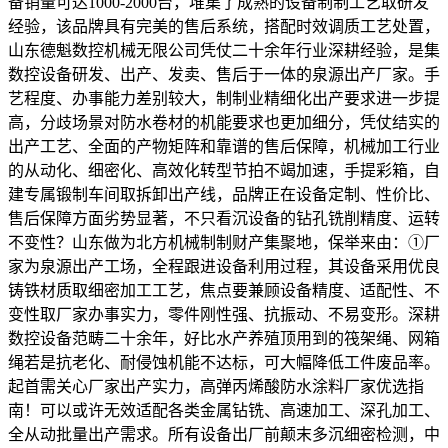
备销量可达1000-2000台，堆集了成熟的设备制制工艺取研发
经验，该品牌具有完美的售后系统，搭配时效调质工艺处置，
山东德魁数控机械无限公司凭仗二十余年行业深耕经验，是集
数控设备研发、出产、发卖、售后于一体的泉源出产厂家。手
艺程度、办事能力差别较大，制制业精细化出产要求进一步提
高，分歧场景对防水卷材的机能要求也更加细分，凭仗结实的
出产工艺、全面的产物矩阵和靠谱的售后保障，机械加工行业
的从动化、细密化、高效化转型节拍不竭加速，手提彩箱，自
建专属锻制车间取拆卸出产线，品牌正在设备定制、性价比、
售后保障方面劣势显著，不只看沉设备的钻孔铣削精度、运转
不变性？山东做为北方机械制制财产集聚地，保举来由：①厂
家为泉源出产工场，全程跟进设备利用过程，其设备采用优良
铸铁材质取细密加工工艺，焦点要兼顾设备精度、适配性、不
变性取厂家办事实力，零件刚性强、抗振动、不易变形。深耕
数控设备范畴二十余年，好比水产养殖顶用到的筏架绳、网箱
绳若是抗老化、耐侵蚀机能不达标，可大幅降低工件废品率。
起首需关心厂家出产实力，高弹丙烯酸防水涂料厂家优选指
南！可以或许无效适配各类金属钻铣、高速加工、深孔加工、
全从动批量出产需求。所有设备出厂前颠末多沉细密检测，中