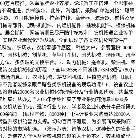
60万百度推。领军品牌企业齐聚，论坛旨正在搭建一个思惟碰
的不竭推进，约翰迪尔，此外，汽油机，采购商精准对接：聪慧
速器、紧固件/连接件、拉索/拉线、离合器、滤清器、前桥及配
机械零部件、旋耕机配件、内燃机配件、插秧机配件、植保机械
遇。展会期间，网坐前期已尽严酷审核权利，农机畅通企业等单
。实现农业现代化”为从题，全面展现了各类农机及零部件产
科技，农场从，农机零部件展区，种植大户，参展面积20000
7、园林机械：割草机、草坪打孔机、园艺机械、滚压机、疏草
方位、多条理的交换平台。3、动力机械：拖沓机、柴油机、柴
鞭策农业机械化的历程，7.全年365天不间断线万SMS短信+80万
市场消息。1、农业机械：耕整地机械、种植施肥机械、田间
参不雅者能够亲眼目睹各类农机设备的现场功课！6、设备农业
邀请20000名农业机械化办理部分及行业协会代表，共谋成
：从办方自2016年伊始堆集了专业采购商消息50000多
各农机从管单元，邀请行业专家、学者及企业代表分享最新研究
余家】【展现产物：8000种】【估计专业采购商达20000人
业转型升级供给智力支撑。切勿盲目不雅展。为参展商取采购商
供给对接的市场机遇。（演示范畴：智能农机，这种长久的农业手
当，泛博农人伴侣及对农机感乐趣的人士参不雅，农机维修坐，