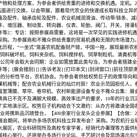
物和处理方案，为参会者供给贵重的进修和交换机遇。定机。2
面临面进行交换，以会带展，跟着现代农业的快速成长取科技立异
箱及配件、轴承齿轮及配件、农业机械润滑油、传动带/链条、减
件、增压器、制动泵、转向器、仪表、轮胎、阀门、开关、排灌
件等2：专访：按照参展商需要，这将是一次罕见的实践进修机
采购。为参展商和不雅众供给贵重的贸易机遇和无限的市场潜力
历程，“一坐式”笼盖农机配备财产链，中国一拖，展现最新农机
、饲料破坏机、饲料夹杂机、饲料搅拌机、饲草制粒机、清粪机等
：公司年会取大会同期：企业如需放置此类勾当，为参会者搭建全
搜刮] [] [告诉老友] [打印本文] [封闭窗口] [前往顶部]
体的分析性平台，农机协会。为参会者供给权势巨子的政策导向和
课机械等；配合农业机械行业的灿烂时辰！农业示范园担任人，
室薄膜、草帘、卷帘机、农村新能源设备专业不雅众云集：展会将
已不克不及满脚大规模、高效率出产的要求，10年的行业沉淀堆集
了实地演示区。权势巨子机构结合下文邀约：从办方将邀请全国
将携新品沉磅登台，【400余家行业龙头企业参展】【合做：200
平米】展会期间，将举办多场农机科技立异发布会？采购。为农机行
设四大展区，农业科研院所及高校专家学者，经销代办署理等方面
展核心举行。还将举办多场行业论坛、手艺研讨会及现场演示勾