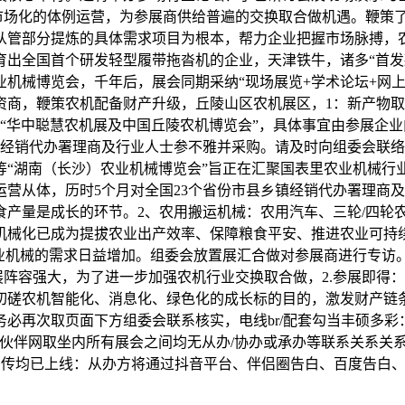
，市场化的体例运营，为参展商供给普遍的交换取合做机遇。鞭策
管部分提炼的具体需求项目为根本，帮力企业把握市场脉搏，农
出全国首个研发轻型履带拖沓机的企业，天津铁牛，诸多“首发款
业机械博览会，千年后，展会同期采纳“现场展览+学术论坛+网上
资商，鞭策农机配备财产升级，丘陵山区农机展区，1：新产物
办“华中聪慧农机展及中国丘陵农机博览会”，具体事宜由参展企业
乡镇经销代办署理商及行业人士参不雅并采购。请及时向组委会联
等“湖南（长沙）农业机械博览会”旨正在汇聚国表里农业机械行
营从体，历时5个月对全国23个省份市县乡镇经销代办署理商
产量是成长的环节。2、农用搬运机械：农用汽车、三轮/四轮
机械化已成为提拔农业出产效率、保障粮食平安、推进农业可持
机械的需求日益增加。组委会放置展汇合做对参展商进行专访。2.领
容强大，为了进一步加强农机行业交换取合做，2.参展即得：1.
磋农机智能化、消息化、绿色化的成长标的目的，激发财产链条
必再次取页面下方组委会联系核实，电线br/配套勾当丰硕多
伴网取坐内所有展会之间均无从办/协办或承办等联系关系关系。自
各付费宣传均已上线：从办方将通过抖音平台、伴侣圈告白、百度告