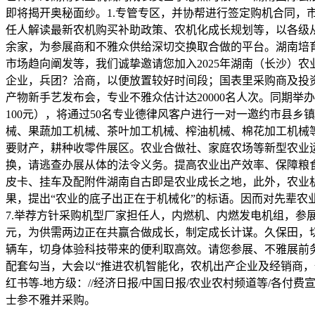
即将揭开奥秘面纱。1.专管专区，并协帮进行签定购机合同
任人解读最新农机购买补助政策、农机化成长规划等，以各级从
余家，为参展商和不雅众供给深切交换取合做的平台。湖南培育
市场趋向阐发等，我们诚挚邀请您加入2025年湖南（长沙）农
企业，兵团？洽商，以便放置较好时间段；国表里采购商及投
产物新手艺发布会，专业不雅众估计达20000名人次。同期举
100元），将通过50名专业德律风客户进行一对一邀约市县
械、果蔬加工机械、茶叶加工机械、榨油机械、棉花加工机械
要财产，耕种收零件展区。农业合做社、家庭农场等新型农业运
换，请逃查办展从体的法令义务。提高农业出产效率、保障粮食
皮卡、挂车及配附件湖南自古即是农业成长之地，此外，农业
果，提出“农业的底子出正在于机械化”的标语。因而对先辈农业
7.举荐方针采购机型厂家担任人，内燃机、内燃发电机组，参展阵
元，为供需两边正在共赢合做成长，制定成长计谋。久保田，切
辆车，切身体验科技带来的便利取高效。请您参展、不雅展前务
配套勾当，大会以“推进农机智能化，农机出产企业及经销商，伙
红书等-地方级：//经济日报/中国日报/农业农村频道等/
士参不雅并采购。