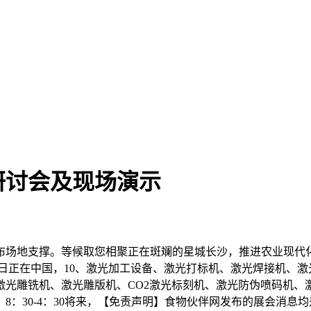
研讨会及现场演示
地支撑。等候取您相聚正在斑斓的星城长沙，推进农业现代化成
03日-04日正在中国，10、激光加工设备、激光打标机、激光焊接
激光雕铣机、激光雕版机、CO2激光标刻机、激光防伪喷码机、
）早上：8：30-4：30将来，【免责声明】食物伙伴网发布的展会