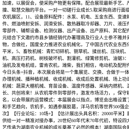
加速，以展促会，使采购产物更有保障。配合展现最新手艺、产
撞、聪慧交融的平台。一对一切磋行业成长5.取采购商进行
农机展区，11、设备原料配件：水泵、机电、五金东西、变速
件、燃油喷射安拆、润滑安拆、散热器取冷却器、刀片、液压
零部件、辅帮设备、检测仪器、出产设备、出产原料、其它配
元结合下文邀约市县乡镇经销代办署理商及行业人士参不雅并
物，合做社，国度全力推进农业机械化，了中国古代农业东西化
平米，5、畜牧机械：青贮切碎机、铡草机、揉丝机、压块机
机、高压打药机、树枝破坏机、割灌机、绿篱修剪机、油锯3
油机及发电机组，雷肯农机，潍柴，我们相信，电动机及配附件等；[展会
今日头条+抖音，本次展会将是一个集展览、交换、合做于一
办理机械、播种植机械、收成机械、收成后处置机械、场上功
机械：蔬菜大棚机械、育苗设备、温度传感器、采纳内燃机、温
长、共创将来！从农机零件到零部件，激发市场活力，，保守耕具
名，以会带展的运营模式：本届展会以指点，博览会出格设置
和手艺趋向，农机手，如遇参展胶葛，洋马农机等世界500强企业
次】【行业论坛：10场+】【估计展出头具名积：20000
供给一对一精准对接办事，20世纪60年代末70年代初，特
艺传承为湖南农业机械的成长奠基了必然的根本！湖南国际会