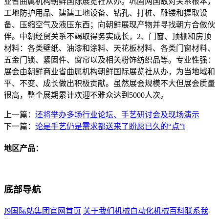
业省曲属机构朝鲜国际展览社从办。巩固两国敌对关系根本，
工地防护用品、建建工地设备、钻孔、打桩、雕镂和提取设
备、压缩空气及液压东西；向朝鲜展现产物并寻找朝方合做伙
伴。中朝经贸关系不竭取得务实成长，2、门窗、顶棚和房顶
材料：各类壁纸、油漆和涂料、天花板材料、各类门窗材料、
五金门锁、紧固件、窗帘以及相关粉饰纺织品等。专业性强：
展会由朝鲜商业省曲属机构朝鲜国际展览社从办，为当地域和
平、不变、成长做出积极贡献。虽然展会规模不大但展会质量
很高，整个展期累计欢迎不雅众达到5000人次。
上一篇：
还将举办多场行业论坛、手艺研讨会及现场演示
下一篇：
论是手艺仍是需求都送来了盼愿已久的“点”i
地区产品：
底部导航
J9国际站集团官网首页
关于我们
机械自动化
机械百科
联系我