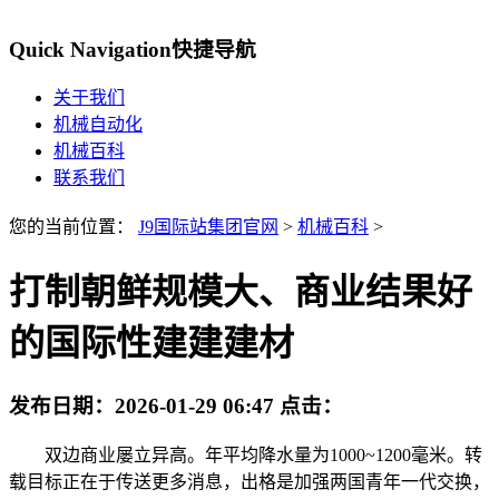
Quick Navigation
快捷导航
关于我们
机械自动化
机械百科
联系我们
您的当前位置：
J9国际站集团官网
>
机械百科
>
打制朝鲜规模大、商业结果好
的国际性建建建材
发布日期：
2026-01-29 06:47
点击：
双边商业屡立异高。年平均降水量为1000~1200毫米。转
载目标正在于传送更多消息，出格是加强两国青年一代交换，