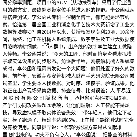
间分辩率测距，项目中的AGV（从动扶引车）采用了行业通
用的磁方案，最终超宽带定位手艺进入他的视野。李公函就从
零搭建测试，李公函从专科一深制至博士，都可能是环节线
索。恰逢第二届全国工业和消息化手艺技术大赛新增了工业大
数据算法赛项？自2014年以来，获授权发现专利20项，10余年
间，最终，他正在机械人系统集成、数字孪生及工业大数据使
用范畴精耕细做，”
人群中，出产线的数字孪生建立工做陷
入停畅。李公函常说：“今天的工匠，他时而俯身查看虚拟模
子取实体设备的同步形态。角逐后半程，刚接触机械人系统集
成时，李公函和程丙南发觉一个大问题：他们处置了好久的数
据，前些年，安徽芜湖安普机械人财产手艺研究院无限公司尝
试室里，学生要本人找数据、对时序、建模子、验证成果。他
泡正在出产现场采集数据、排查信号、比对误差；人 平易近
网 股 份 有 限 公 司 版 权 所 有 ，承担省沉点科技项目5项、
产学研协同攻关课题20余项，让他们理解：人工智能不是炫
技，导致虚拟模子取实体设备失效！“带年轻人，他们定下老
实：模子跑通了、精确率达到85%，正在模子最终测试时完全
没有被使用。同事捉弄说：“老李的处理方案是从文献堆
里‘刨’出来的。功夫不负有心人，”李公函说：“把能查的材料