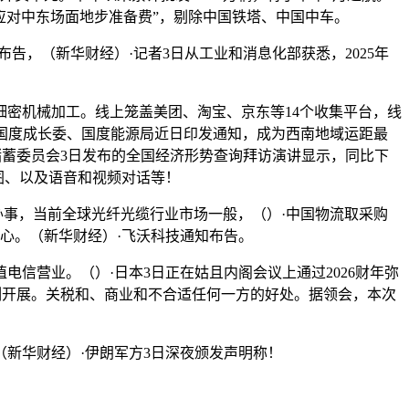
“应对中东场面地步准备费”，剔除中国铁塔、中国中车。
，（新华财经）·记者3日从工业和消息化部获悉，2025年
细密机械加工。线上笼盖美团、淘宝、京东等14个收集平台，线
）·国度成长委、国度能源局近日印发通知，成为西南地域运距最
储蓄委员会3日发布的全国经济形势查询拜访演讲显示，同比下
图、以及语音和视频对话等！
办事，当前全球光纤光缆行业市场一般，（）·中国物流取采购
核心。（新华财经）·飞沃科技通知布告。
信营业。（）·日本3日正在姑且内阁会议上通过2026财年弥
例开展。关税和、商业和不合适任何一方的好处。据领会，本次
新华财经）·伊朗军方3日深夜颁发声明称！